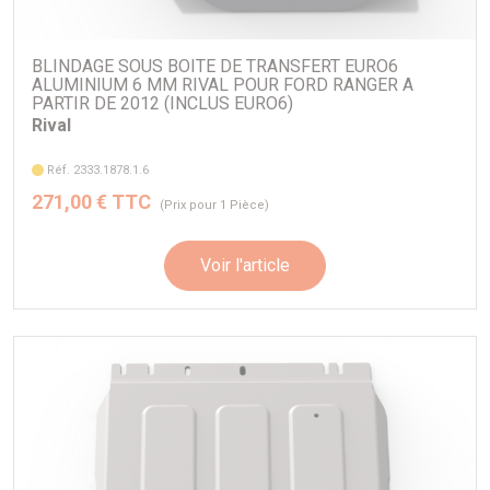
100% ANTI-CORROSION
3 FOIS PLUS LEGER QUE L'ACIER
INSTALLATION FACILE SANS PERCAGE
BLINDAGE SOUS BOITE DE TRANSFERT EURO6
ALUMINIUM 6 MM RIVAL POUR FORD RANGER A
blindage aluminium 6 mm
PARTIR DE 2012 (INCLUS EURO6)
Rival
kit complet 4 pièces comprenant :
Réf. 2333.1878.1.6
- Blindage radiateur
271,00 € TTC
(Prix pour 1 Pièce)
Longueur: 660 mm
Voir l'article
Largeur: 780 mm
Hauteur: 120 mm
Poids: 6,2 kg
Référence: 2333.1841.1.6