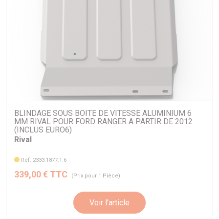
- Blindage moteur
Longueur: 550 mm
Largeur: 702 mm
Hauteur: 55 mm
Poids: 4,2 kg
Référence: 2333.1876.1.6
BLINDAGE SOUS BOITE DE VITESSE ALUMINIUM 6
MM RIVAL POUR FORD RANGER A PARTIR DE 2012
(INCLUS EURO6)
- Blindage boite de vitesse
Rival
Longueur: 482 mm
Réf. 2333.1877.1.6
339,00 € TTC
Largeur: 650 mm
(Prix pour 1 Pièce)
Hauteur: 80 mm
Voir l'article
Poids: 6,2 kg