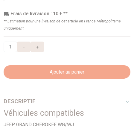
Frais de livraison : 10 € **
** Estimation pour une livraison de cet article en France Métropolitaine
uniquement.
-
+
Ajouter au panier
DESCRIPTIF
Véhicules compatibles
4,7I
JEEP GRAND CHEROKEE WG/WJ