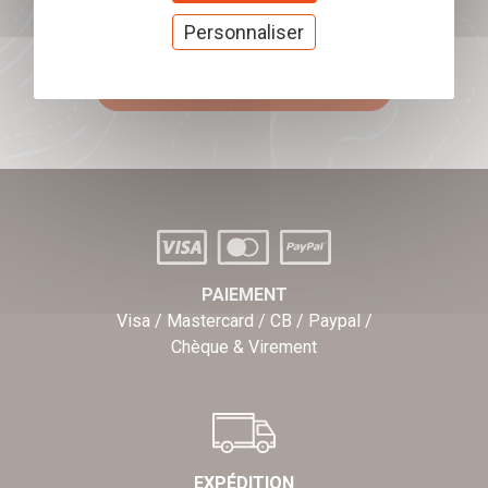
Offrez nos chèques
Personnaliser
cadeaux
J'offre des chèques cadeaux
PAIEMENT
Visa / Mastercard / CB / Paypal /
Chèque & Virement
EXPÉDITION