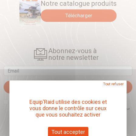
Notre catalogue produits
Télécharger
Abonnez-vous à
notre newsletter
Email
Tout refuser
Je m'abonne
J'accepte que l'ouverture des newsletters soit mesurée, afin de mieux
Equip'Raid utilise des cookies et
comprendre les sujets qui m'intéressent et d'améliorer les contenus
vous donne le contrôle sur ceux
proposés. Ce choix est modifiable à tout moment et reste sans incidence sur
mon inscription.
que vous souhaitez activer
Tout accepter