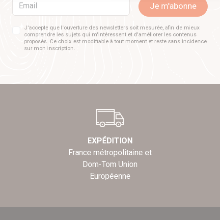
Email
Je m'abonne
J'accepte que l'ouverture des newsletters soit mesurée, afin de mieux
comprendre les sujets qui m'intéressent et d'améliorer les contenus
proposés. Ce choix est modifiable à tout moment et reste sans incidence
sur mon inscription.
EXPÉDITION
France métropolitaine et
Dom-Tom Union
Européenne