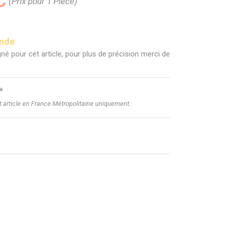
C
(Prix pour 1 Pièce)
ande
né pour cet article, pour plus de précision merci de
*
et article en France Métropolitaine uniquement.