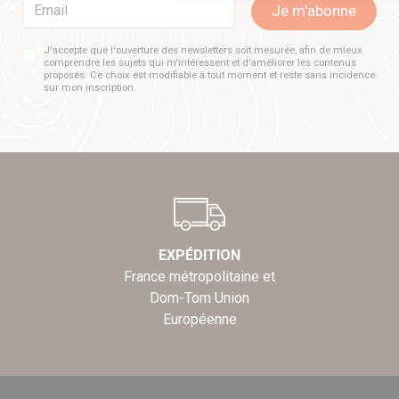
Email
Je m'abonne
J'accepte que l'ouverture des newsletters soit mesurée, afin de mieux
comprendre les sujets qui m'intéressent et d'améliorer les contenus
proposés. Ce choix est modifiable à tout moment et reste sans incidence
sur mon inscription.
EXPÉDITION
France métropolitaine et
Dom-Tom Union
Européenne