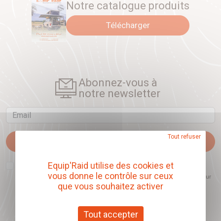
Notre catalogue produits
Télécharger
Abonnez-vous à
notre newsletter
Email
Tout refuser
Je m'abonne
J'accepte que l'ouverture des newsletters soit mesurée, afin de mieux
Equip'Raid utilise des cookies et
comprendre les sujets qui m'intéressent et d'améliorer les contenus
vous donne le contrôle sur ceux
proposés. Ce choix est modifiable à tout moment et reste sans incidence sur
mon inscription.
que vous souhaitez activer
Tout accepter