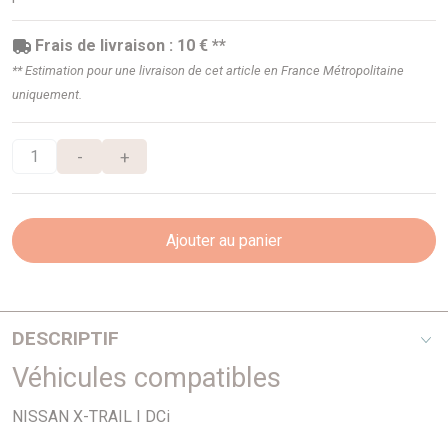
Frais de livraison : 10 € **
** Estimation pour une livraison de cet article en France Métropolitaine
uniquement.
-
+
Ajouter au panier
DESCRIPTIF
Véhicules compatibles
Ajusa
NISSAN X-TRAIL I DCi