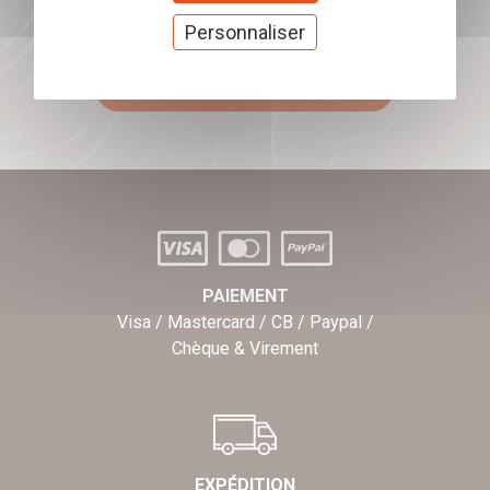
Offrez nos chèques
Personnaliser
cadeaux
J'offre des chèques cadeaux
PAIEMENT
Visa / Mastercard / CB / Paypal /
Chèque & Virement
EXPÉDITION