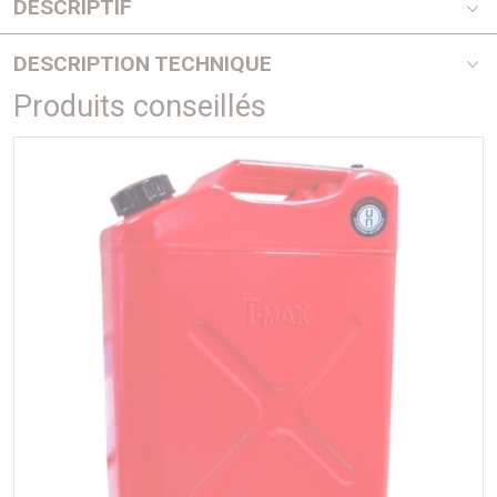
DESCRIPTIF
Après les treuils, les compresseurs et autres accessoires
DESCRIPTION TECHNIQUE
4X4, T-max, dont la réputation n’est plus à faire, présente un
incontournable du raid et du tout terrain.
Produits conseillés
caractéristiques :
Avec son look US, ce jerrycan rouge est réalisé en tôle
Acier galvanisé 0.8mm
d’acier galvanisée de 0.8mm. Il est également pourvu d’un
Certification "U.N."
bec verseur intégré, permettant ainsi de garantir les
Verseur intégré
traversées les plus difficiles
Vis de dégazage
dimensions : 28x34.5x17.5cm
capacité : 10 L (existe également en 20L)