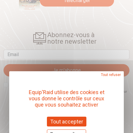
Télécharger
Abonnez-vous à
notre newsletter
Email
Je m'abonne
Tout refuser
J'accepte que l'ouverture des newsletters soit mesurée, afin de mieux
comprendre les sujets qui m'intéressent et d'améliorer les contenus
Equip'Raid utilise des cookies et
proposés. Ce choix est modifiable à tout moment et reste sans incidence sur
mon inscription.
vous donne le contrôle sur ceux
que vous souhaitez activer
Tout accepter
Offrez nos chèques
cadeaux