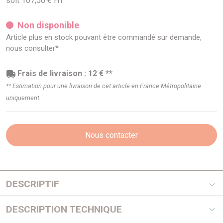
soit 107,50 € HT
Non disponible
Article plus en stock pouvant être commandé sur demande,
nous consulter*
Frais de livraison : 12 € **
** Estimation pour une livraison de cet article en France Métropolitaine
uniquement.
Nous contacter
DESCRIPTIF
Jerrican en metal avec bec verseur pour essence.
DESCRIPTION TECHNIQUE
***ORIGINAL TOYOTA***