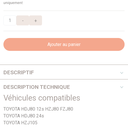
uniquement.
-
+
Ajouter au panier
DESCRIPTIF
Pièce Générique
DESCRIPTION TECHNIQUE
Véhicules compatibles
PHOTO NON CONTRACTUELLE
TOYOTA HDJ80 12s HZJ80 FZJ80
TOYOTA HDJ80 24s
TOYOTA HZJ105