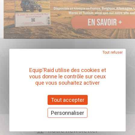
Tout refuser
Equip'Raid utilise des cookies et
Notre catalogue produits
vous donne le contrôle sur ceux
que vous souhaitez activer
Télécharger
Tout accepter
Personnaliser
Abonnez-vous à
notre newsletter