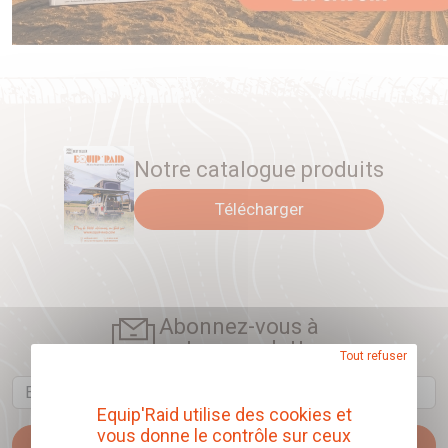
Notre catalogue produits
Télécharger
Abonnez-vous à
notre newsletter
Tout refuser
Email
Equip'Raid utilise des cookies et
vous donne le contrôle sur ceux
Je m'abonne