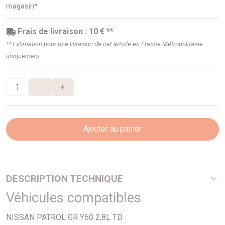
magasin*
Frais de livraison : 10 € **
** Estimation pour une livraison de cet article en France Métropolitaine
uniquement.
-
+
Ajouter au panier
DESCRIPTION TECHNIQUE
Véhicules compatibles
Filtre à huile pour :
NISSAN PATROL GR Y60 2,8L TD
- NISSAN PATROL 2,8D et TD 03/89-06/95 Y260 (A partir de