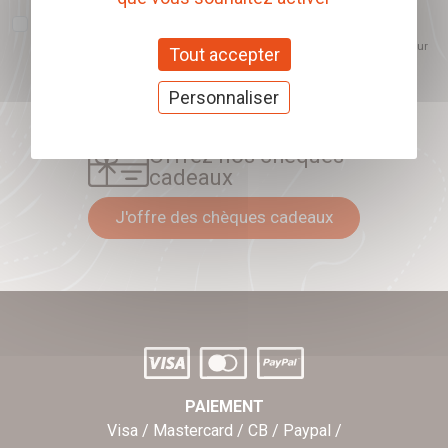
J'accepte que l'ouverture des newsletters soit mesurée, afin de mieux
comprendre les sujets qui m'intéressent et d'améliorer les contenus
proposés. Ce choix est modifiable à tout moment et reste sans incidence sur
Tout accepter
mon inscription.
Personnaliser
Offrez nos chèques
cadeaux
J'offre des chèques cadeaux
PAIEMENT
Visa / Mastercard / CB / Paypal /