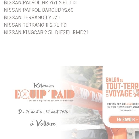
NISSAN PATROL GR Y61 2,8L TD
92 - avec clapet - Avec radiateur d'huile).
NISSAN PATROL BAROUD Y260
- NISSAN PATROL GR 2,8TD 10/97-02/00 Y61.
NISSAN TERRANO I YD21
- NISSAN PATROL GR 2,8TD 09/88-10/97 Y60 (A partir de
NISSAN TERRANO II 2,7L TD
92 - avec clapet - Avec radiateur d'huile).
NISSAN KINGCAB 2.5L DIESEL RMD21
- NISSAN TERRANO I 2,7TD 08/87-09/95 YD21.
- NISSAN TERRANO II 2,7TD 02/93-05/96 UR20.