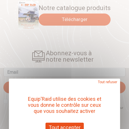
Notre catalogue produits
Télécharger
Abonnez-vous à
notre newsletter
Email
Tout refuser
Je m'abonne
Equip'Raid utilise des cookies et
J'accepte que l'ouverture des newsletters soit mesurée, afin de mieux
vous donne le contrôle sur ceux
comprendre les sujets qui m'intéressent et d'améliorer les contenus
proposés. Ce choix est modifiable à tout moment et reste sans incidence sur
que vous souhaitez activer
mon inscription.
Tout accepter