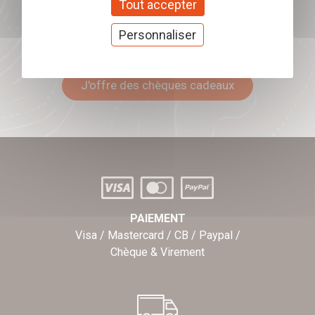
Tout accepter
Personnaliser
Offrez nos chèques
cadeaux
J'offre des chèques cadeaux
PAIEMENT
Visa / Mastercard / CB / Paypal /
Chèque & Virement