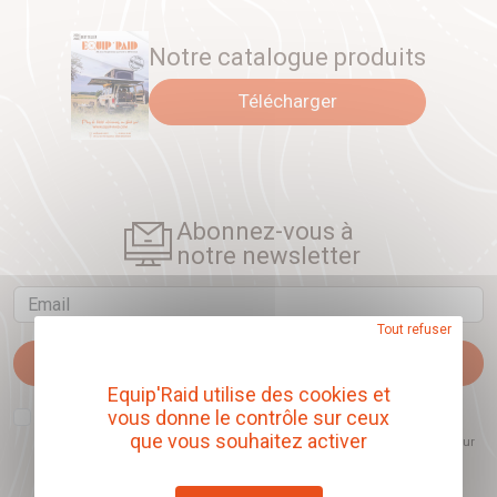
Notre catalogue produits
Télécharger
Abonnez-vous à
notre newsletter
Email
Tout refuser
Je m'abonne
Equip'Raid utilise des cookies et
J'accepte que l'ouverture des newsletters soit mesurée, afin de mieux
vous donne le contrôle sur ceux
comprendre les sujets qui m'intéressent et d'améliorer les contenus
que vous souhaitez activer
proposés. Ce choix est modifiable à tout moment et reste sans incidence sur
mon inscription.