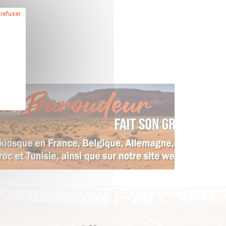
 refuser