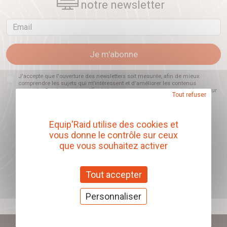
notre newsletter
Email
Je m'abonne
J'accepte que l'ouverture des newsletters soit mesurée, afin de mieux
comprendre les sujets qui m'intéressent et d'améliorer les contenus
proposés. Ce choix est modifiable à tout moment et reste sans incidence sur
Tout refuser
mon inscription.
Equip'Raid utilise des cookies et
vous donne le contrôle sur ceux
Offrez nos chèques
que vous souhaitez activer
cadeaux
Tout accepter
J'offre des chèques cadeaux
Personnaliser