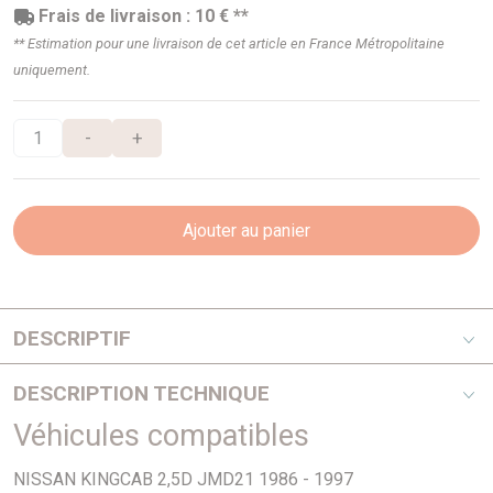
Frais de livraison : 10 € **
** Estimation pour une livraison de cet article en France Métropolitaine
uniquement.
-
+
Ajouter au panier
DESCRIPTIF
Jeu de 5 écrous antivol noirs à portée conique 60°, conçu
DESCRIPTION TECHNIQUE
pour renforcer la protection des roues de votre véhicule
contre les tentatives de vol.
Véhicules compatibles
Jeu de 5 écrous antivol
Filetage : 12 x 1.25
Ces écrous antivol remplacent une partie de la visserie de
NISSAN KINGCAB 2,5D JMD21 1986 - 1997
Portée conique 60°