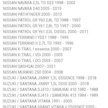
roue d’origine et nécessitent une clé spécifique pour le
NISSAN NAVARA 2,5L TD D22 1998 - 2002
Finition : noire
montage et le démontage. Ils apportent une solution simple,
NISSAN NAVARA D40 2005 - 2015
Clé spécifique fournie
discrète et efficace pour sécuriser vos roues, notamment
NISSAN PATHFINDER 2005 - 2013
Compatible avec nos modèles de jantes acier et
sur les 4x4, véhicules préparés et véhicules de voyage
NISSAN PATROL GR Y60 2,8L TD 1988 - 1997
aluminium
équipés de jantes à forte valeur.
NISSAN PATROL GR Y61 2,8L TD 1997 - 2000
Permet de sécuriser les 4 roues + la roue de secours
NISSAN PATROL GR Y61 3,0L DIESEL 2000 - 2011
Ne convient pas aux jantes aluminium d’origine
Le jeu de 5 pièces permet de sécuriser les 4 roues du
NISSAN TERRANO I YD21 1988 - 1995
Unité de vente : jeu
véhicule ainsi que la roue de secours.
NISSAN TERRANO II 2,7L TD 1993 - 1996
NISSAN X-TRAIL I essence 2000 - 2007
Attention : ces écrous ne conviennent pas aux jantes
NISSAN X-TRAIL I VDi 2000 - 2003
aluminium d’origine.
NISSAN X-TRAIL I DCi 2003 - 2007
NISSAN QASHQAI 2007 - 2021
NISSAN MURANO Z50 2004 - 2008
SUZUKI / SANTANA JIMNY 1,3L ESSENCE 1998 - 2018
SUZUKI / SANTANA JIMNY 1,5L DDIS 2003 - 2018
SUZUKI / SANTANA SJ410 / SAMURAI 410 1982 - 1988
SUZUKI / SANTANA SJ413 / SAMURAI 413 1984 - 1989
SUZUKI / SANTANA VITARA 1991 - 2005
SUZUKI / SANTANA GRAND VITARA II ESSENCE 2005 -