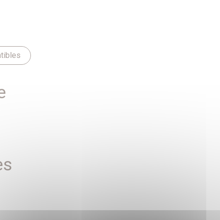
tibles
e
es