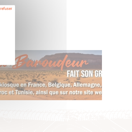
 refuser