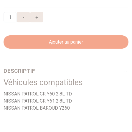
-
+
Ajouter au panier
DESCRIPTIF
Véhicules compatibles
Pompe à vide sur alternateur - Poussoirs hydrauliques
NISSAN PATROL GR Y60 2,8L TD
NISSAN PATROL GR Y61 2,8L TD
NISSAN PATROL BAROUD Y260