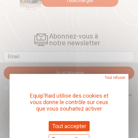
Télécharger
Abonnez-vous à
notre newsletter
Email
Je m'abonne
Tout refuser
J'accepte que l'ouverture des newsletters soit mesurée, afin de mieux
comprendre les sujets qui m'intéressent et d'améliorer les contenus
Equip'Raid utilise des cookies et
proposés. Ce choix est modifiable à tout moment et reste sans incidence sur
mon inscription.
vous donne le contrôle sur ceux
que vous souhaitez activer
Tout accepter
Offrez nos chèques
cadeaux