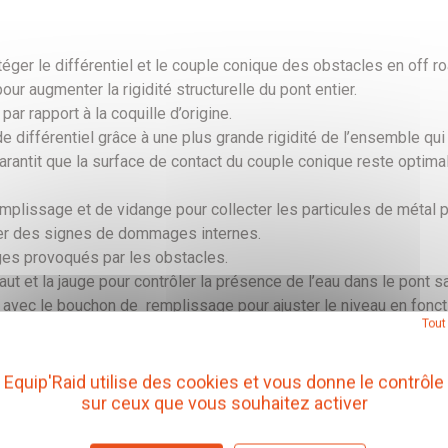
téger le différentiel et le couple conique des obstacles en off ro
ur augmenter la rigidité structurelle du pont entier.
ar rapport à la coquille d’origine.
 différentiel grâce à une plus grande rigidité de l’ensemble qui
arantit que la surface de contact du couple conique reste optim
lissage et de vidange pour collecter les particules de métal pe
érer des signes de dommages internes.
es provoqués par les obstacles.
 et la jauge pour contrôler la présence de l’eau dans le pont sa
avec le bouchon de remplissage pour ajuster le niveau en foncti
Tout
té, une finition et une durée de vie optimale. La boulonnerie est
 éviter de l’endommager sur les obstacles
Equip'Raid utilise des cookies et vous donne le contrôle
sur ceux que vous souhaitez activer
es