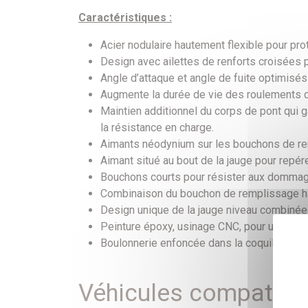
Caractéristiques :
Acier nodulaire hautement flexible pour pro
Design avec ailettes de renforts croisées po
Angle d’attaque et angle de fuite optimisés p
Augmente la durée de vie des roulements de
Maintien additionnel du corps de pont qui g
la résistance en charge.
Aimants néodynium sur les bouchons de remp
Aimant situé au bout de la jauge pour rep
Bouchons courts pour résister aux dommag
Combinaison du bouchon de remplissage haut
Design unique de la jauge niveau combinée 
Peinture époxy, usinage CNC, pour une quali
Boulonnerie enfoncée dans la coquille pour
Véhicules compatibl