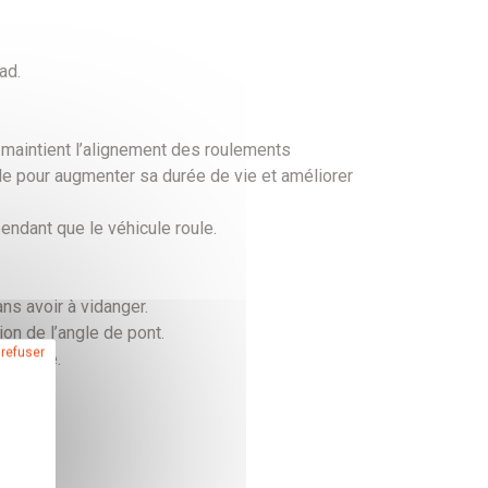
ad.
 maintient l’alignement des roulements
ale pour augmenter sa durée de vie et améliorer
ndant que le véhicule roule.
ns avoir à vidanger.
on de l’angle de pont.
 refuser
 zinguée.