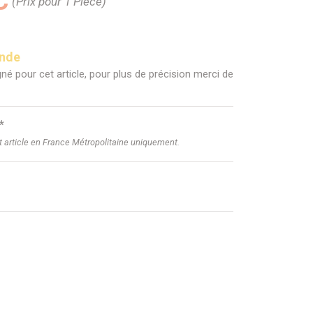
C
(Prix pour 1 Pièce)
ande
né pour cet article, pour plus de précision merci de
*
et article en France Métropolitaine uniquement.