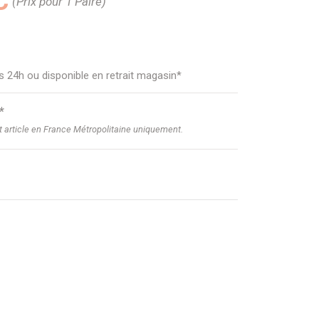
C
(Prix pour 1 Paire)
us 24h ou disponible en retrait magasin*
*
et article en France Métropolitaine uniquement.