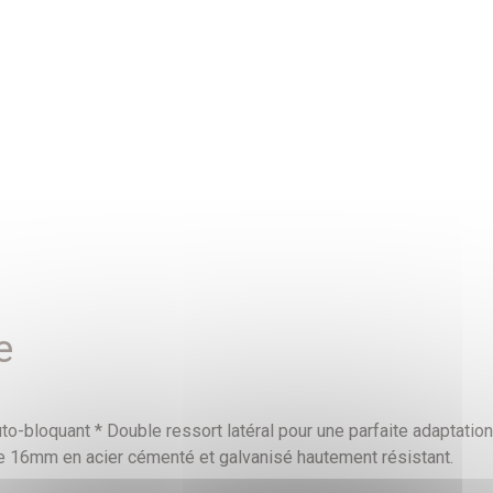
e
uto-bloquant * Double ressort latéral pour une parfaite adaptati
de 16mm en acier cémenté et galvanisé hautement résistant.