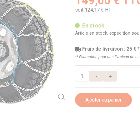
149,00 € TT
soit 124,17 € HT
En stock
Article en stock, expédition so
Frais de livraison : 25 € *
** Estimation pour une livraison de c
-
+
Ajouter au panier