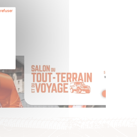
 refuser