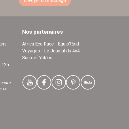
Envoyer un message
Nos partenaires
dans
Africa Eco Race - Equip'Raid
Voyages - Le Journal du 4x4 -
Sunreef Yatchs
à 12h
rendre
ir en