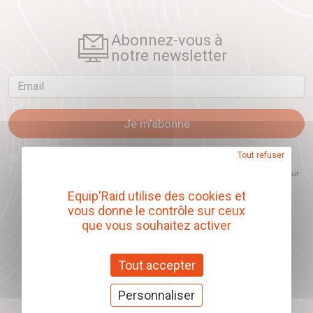
Abonnez-vous à
notre newsletter
Email
Je m'abonne
J'accepte que l'ouverture des newsletters soit mesurée, afin de mieux
Tout refuser
comprendre les sujets qui m'intéressent et d'améliorer les contenus
proposés. Ce choix est modifiable à tout moment et reste sans incidence sur
mon inscription.
Equip'Raid utilise des cookies et
vous donne le contrôle sur ceux
que vous souhaitez activer
Offrez nos chèques
cadeaux
Tout accepter
J'offre des chèques cadeaux
Personnaliser