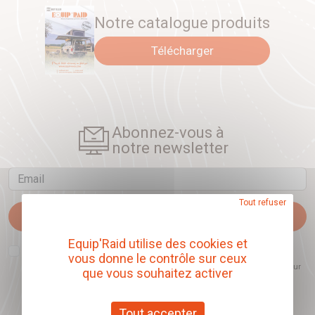
Notre catalogue produits
Télécharger
Abonnez-vous à
notre newsletter
Email
Tout refuser
Je m'abonne
Equip'Raid utilise des cookies et
J'accepte que l'ouverture des newsletters soit mesurée, afin de mieux
vous donne le contrôle sur ceux
comprendre les sujets qui m'intéressent et d'améliorer les contenus
proposés. Ce choix est modifiable à tout moment et reste sans incidence sur
que vous souhaitez activer
mon inscription.
Tout accepter