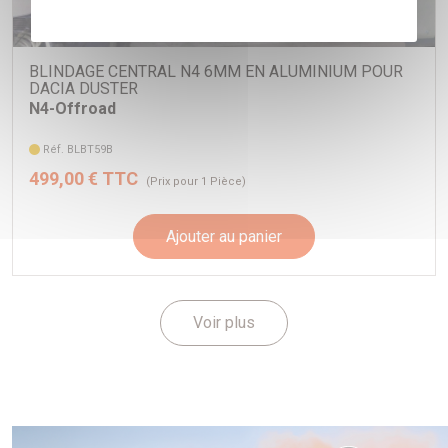
BLINDAGE CENTRAL N4 6MM EN ALUMINIUM POUR
DACIA DUSTER
N4-Offroad
Réf. BLBT59B
499,00 € TTC
(Prix pour 1 Pièce)
Ajouter au panier
Voir plus