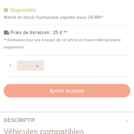
Disponible
Article en stock fournisseur, expédié sous 24/48h*
Frais de livraison : 25 € **
** Estimation pour une livraison de cet article en France Métropolitaine
uniquement.
-
+
Ajouter au panier
DESCRIPTIF
Véhicules compatibles
L’équipementier Asfir
est une référence
dans la fabrication de