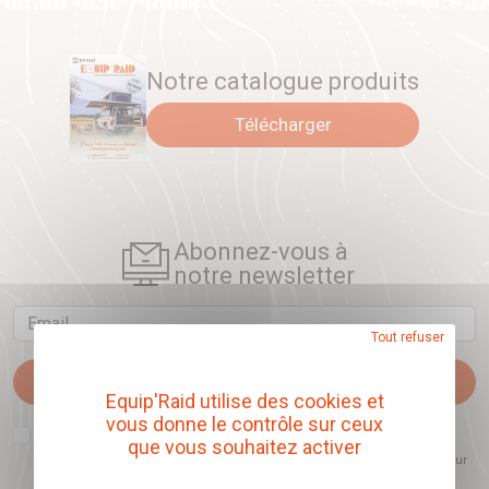
Notre catalogue produits
Télécharger
Abonnez-vous à
notre newsletter
Email
Tout refuser
Je m'abonne
Equip'Raid utilise des cookies et
vous donne le contrôle sur ceux
J'accepte que l'ouverture des newsletters soit mesurée, afin de mieux
que vous souhaitez activer
comprendre les sujets qui m'intéressent et d'améliorer les contenus
proposés. Ce choix est modifiable à tout moment et reste sans incidence sur
mon inscription.