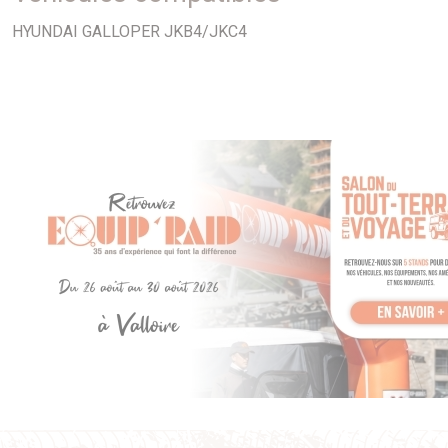
protections pour tous les véhicules 4x4.
HYUNDAI GALLOPER JKB4/JKC4
Les blindages Asfir offrent un bon rapport qualité / prix.
Asfir offre un large éventail de plaques qui couvrent une
grande partie des dessous de carrosserie des véhicules,
tels que, le réservoir de carburant, la boite de transfert, la
boite de vitesse, le train avant etc...
Les blindages Asfir sont en aluminium de qualité (6mm) et
se fixent sur les points d'origine du véhicule, ils sont livrés
avec des pattes de fixation en acier 4mm et la boulonnerie ;
aucun
perçage n'est à prévoir pour leur installation.
véhicule :
Hyundai Galloper
blindage :
avant