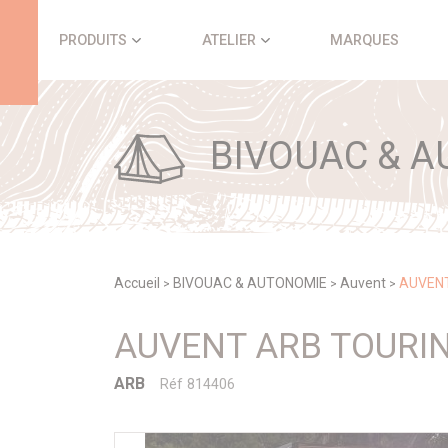
Panneau de gestion des cookies
PRODUITS
ATELIER
MARQUES
BIVOUAC & A
Accueil
BIVOUAC & AUTONOMIE
Auvent
AUVENT
>
>
>
AUVENT ARB TOURIN
ARB
Réf 814406