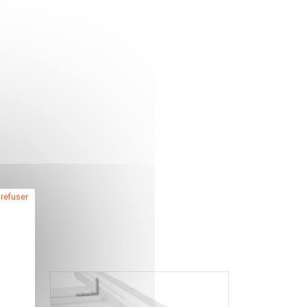
 refuser