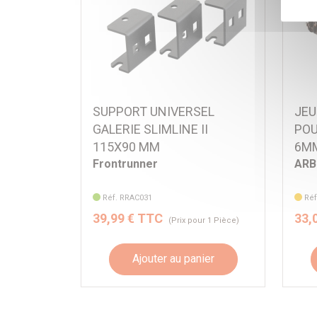
SUPPORT UNIVERSEL
JEU
GALERIE SLIMLINE II
POU
115X90 MM
6M
Frontrunner
ARB
Réf. RRAC031
Réf
39,99 € TTC
33,
(Prix pour 1 Pièce)
Ajouter au panier