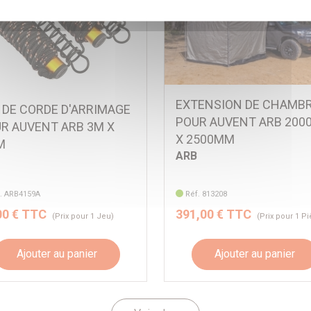
EXTENSION DE CHAMB
 DE CORDE D'ARRIMAGE
POUR AUVENT ARB 20
R AUVENT ARB 3M X
X 2500MM
M
ARB
. ARB4159A
Réf. 813208
00 € TTC
391,00 € TTC
(Prix pour 1 Jeu)
(Prix pour 1 P
Ajouter au panier
Ajouter au panier