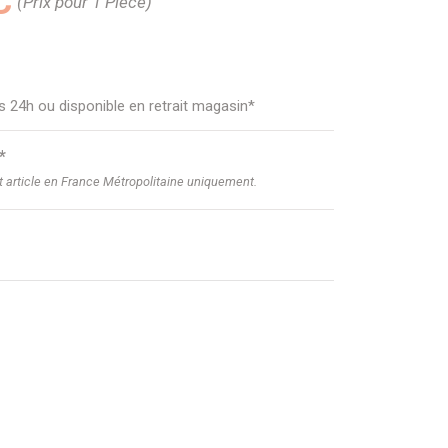
C
(Prix pour 1 Pièce)
us 24h ou disponible en retrait magasin*
*
et article en France Métropolitaine uniquement.