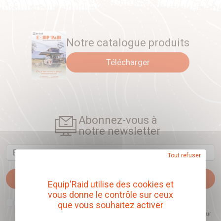
Notre catalogue produits
Télécharger
Abonnez-vous à
notre newsletter
Email
Tout refuser
Je m'abonne
Equip'Raid utilise des cookies et
vous donne le contrôle sur ceux
J'accepte que l'ouverture des newsletters soit mesurée, afin de mieux
que vous souhaitez activer
comprendre les sujets qui m'intéressent et d'améliorer les contenus
proposés. Ce choix est modifiable à tout moment et reste sans incidence sur
mon inscription.