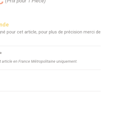
C
(Prix pour 1 Pièce)
ande
né pour cet article, pour plus de précision merci de
*
et article en France Métropolitaine uniquement.