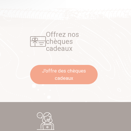
Offrez nos
chèques
cadeaux
J'offre des chèques
cadeaux