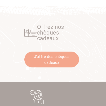
Offrez nos
chèques
cadeaux
J'offre des chèques
cadeaux