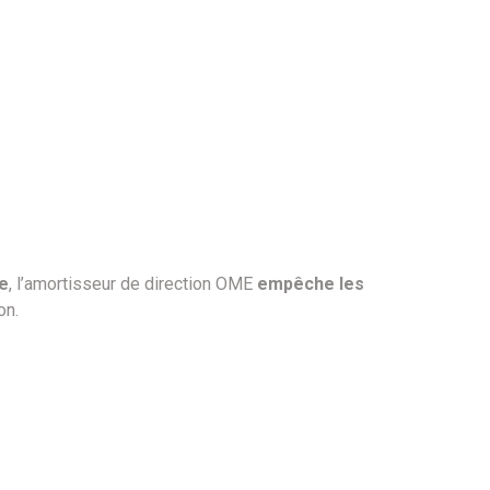
le
, l’amortisseur de direction OME
empêche les
on.