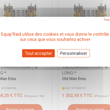
Tout
Equip'Raid utilise des cookies et vous donne le contrôle
sur ceux que vous souhaitez activer
 DE SUSPENSION OME
KIT DE SUSPENSION O
RO+ REHAUSSE
NITRO+ REHAUSSE
Tout accepter
Personnaliser
/50MM TARAGE MEDIUM
+40/50MM TARAGE +20
R NISSAN PATROL GR
POUR NISSAN PATROL 
 CHASSIS COURT &
Y60 CHASSIS COURT &
G *
LONG *
 Man Emu
Old Man Emu
. KITOME100
Réf. KITOME101
68,25 € TTC
1 302,45 € TTC
(Prix pour 1 Kit)
(Prix pour 1 
Ajouter au panier
Ajouter au panier