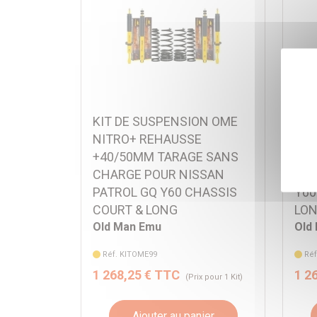
KIT DE SUSPENSION OME
KIT
NITRO+ REHAUSSE
NIT
+40/50MM TARAGE SANS
+40
CHARGE POUR NISSAN
POU
PATROL GQ Y60 CHASSIS
Y60
COURT & LONG
LON
Old Man Emu
Old
Réf. KITOME99
Réf
1 268,25 € TTC
1 2
(Prix pour 1 Kit)
Ajouter au panier