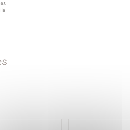
nes
ile
es