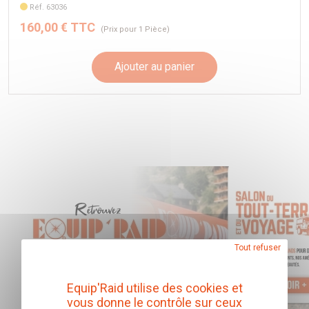
Réf. 63036
COMPATIBLE AVEC :
160,00 € TTC
(Prix pour 1 Pièce)
L200 III 2005->2015
KB4T 2,5 DID T (2006 -> 2015)
4D56TKA5T 2,4 es (2005 -> 2015)
Ajouter au panier
Pajero sport / Challenger Gen II
3,2 Di-D (2008->2016)
Pajero sport / Challenger Gen III
3,0 V6 es / 2,4 Mivec
(2020->) Série QF3,0 V6 es / 2,4 Mivec (2016->2020)
Tout refuser
Equip'Raid utilise des cookies et
vous donne le contrôle sur ceux