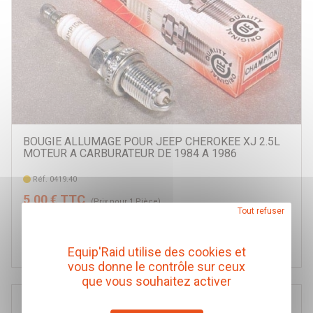
BOUGIE ALLUMAGE POUR JEEP CHEROKEE XJ 2.5L
MOTEUR A CARBURATEUR DE 1984 A 1986
Réf. 0419.40
5,00 € TTC
(Prix pour 1 Pièce)
Tout refuser
Ajouter au panier
Equip'Raid utilise des cookies et
vous donne le contrôle sur ceux
que vous souhaitez activer