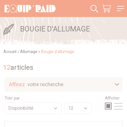
Panneau de gestion des cookies
BOUGIE D'ALLUMAGE
Accueil
Allumage
Bougie d'allumage
>
>
12
article
s
Affinez
votre recherche
Nouveautés
Trier par
Afficher
Sélection
Promotions