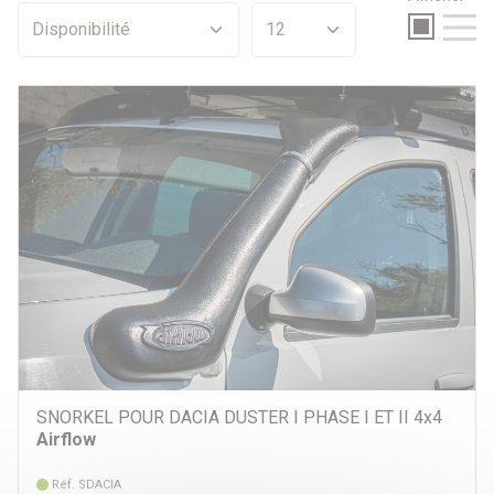
Sélection
Promotions
Par prix
390 €
390 €
Par véhicule
SNORKEL POUR DACIA DUSTER I PHASE I ET II 4x4
Airflow
Réf. SDACIA