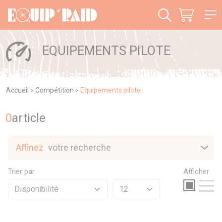
Panneau de gestion des cookies
EQUIPEMENTS PILOTE
Accueil
Compétition
Equipements pilote
>
>
0
article
Affinez
votre recherche
Nouveautés
Trier par
Afficher
Sélection
Promotions