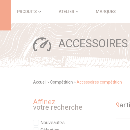
Panneau de gestion des cookies
PRODUITS
ATELIER
MARQUES
ACCESSOIRES
Accueil
Compétition
Accessoires compétition
>
>
Affinez
9
art
votre recherche
Nouveautés