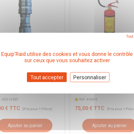
Tout
OUT DE GONFLAGE
EXTINCTEUR FIA MANUE
Equip'Raid utilise des cookies et vous donne le contrôle
IDE APEX A RACCORD
POUDRE REDSPEC 4 KG
sur ceux que vous souhaitez activer
IDE SUR VALVE
Redspec
RADER 1/4 NPT
Tout accepter
Personnaliser
ELLE
x
. X02-12-007
Réf. 616315
00 € TTC
75,00 € TTC
(Prix pour 1 Pièce)
(Prix pour 1 Pièc
Ajouter au panier
Ajouter au panier