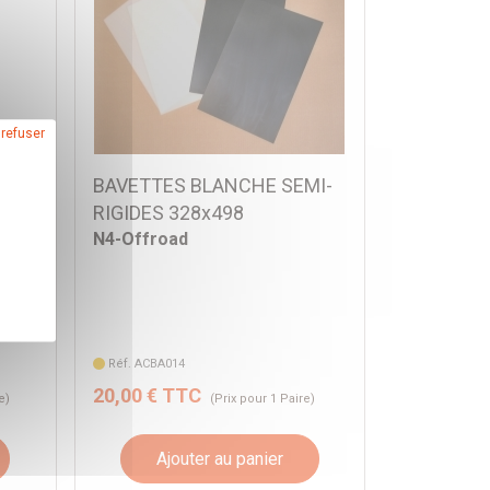
 refuser
L A
BAVETTES BLANCHE SEMI-
RIGIDES 328x498
N4-Offroad
Réf. ACBA014
20,00 € TTC
e)
(Prix pour 1 Paire)
Ajouter au panier