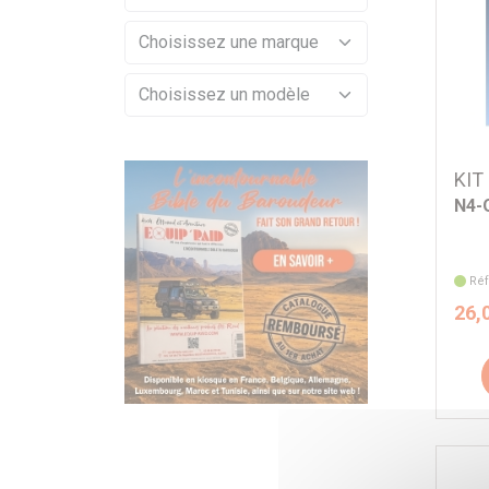
KIT
N4-
Réf
26,