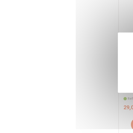
EMB
RAP
RAP
SCH
FEM
Ape
Réf
29,