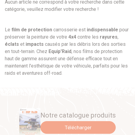
Par prix
Aucun article ne correspond à votre recherche dans cette
catégorie, veuillez modifier votre recherche !
0 €
0 €
Le
film de protection
carrosserie est
indispensable
pour
préserver la peinture de votre
4x4
contre les
rayures
,
Par marque
éclats
et
impacts
causés par les débris lors des sorties
en tout-terrain. Chez
Equip'Raid
, nos films de protection
Autre
haut de gamme assurent une défense efficace tout en
maintenant l'esthétique de votre véhicule, parfaits pour les
Par véhicule
raids et aventures off-road.
Notre catalogue produits
Télécharger