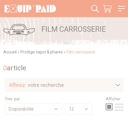
Panneau de gestion des cookies
FILM CARROSSERIE
Accueil
Protège capot & phares
Film carrosserie
>
>
0
article
Affinez
votre recherche
Nouveautés
Trier par
Afficher
Sélection
Promotions