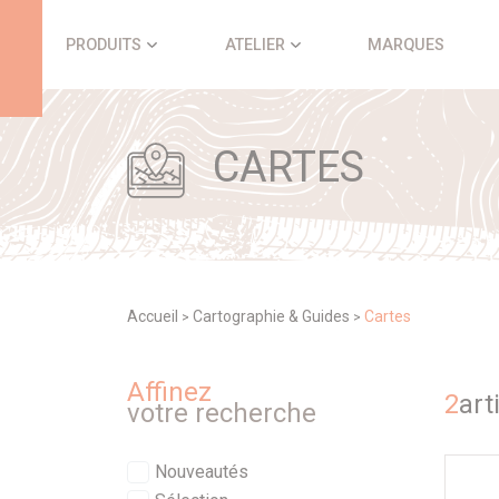
Panneau de gestion des cookies
PRODUITS
ATELIER
MARQUES
CARTES
Accueil
Cartographie & Guides
Cartes
>
>
Affinez
2
art
votre recherche
Nouveautés