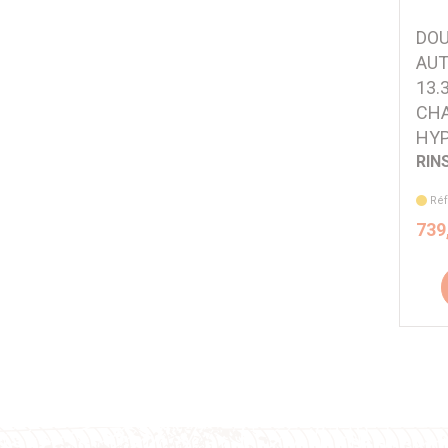
DOU
AUT
13.
CHA
HYP
RIN
Ré
739