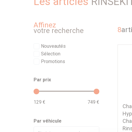
Les articles
RINSEKI
Affinez
8
art
votre recherche
Nouveautés
Sélection
Promotions
Par prix
129 €
749 €
Cha
Hyp
Cha
Par véhicule
Rin