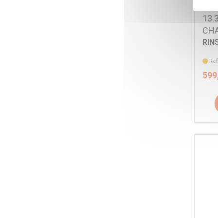
AUT
13.
CHA
RIN
Ré
599