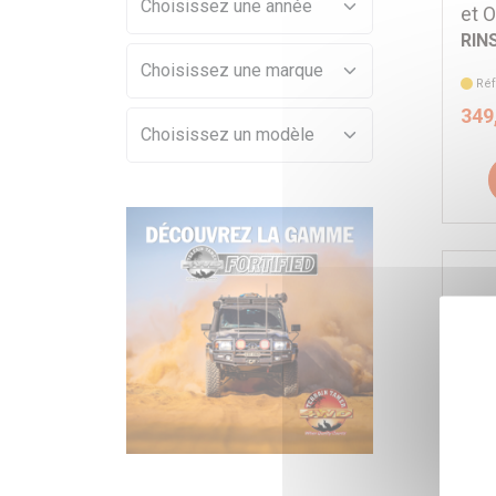
et 
RIN
Ré
349
DOU