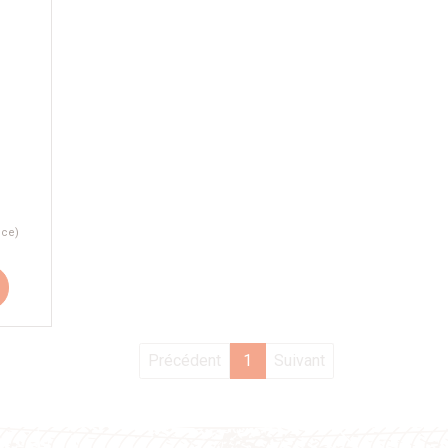
èce)
Précédent
1
Suivant