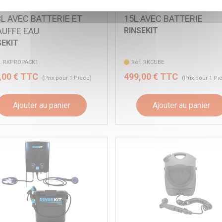
ONOME RINSEKIT PRO
AUTONOME RINSEKIT C
3L AVEC BATTERIE ET
15L AVEC BATTERIE
UFFE EAU
RINSEKIT
SEKIT
f. RKPROPACK1
Réf. RKCUBE
,00 € TTC
499,00 € TTC
(Prix pour 1 Pièce)
(Prix pour 1 Pi
Ajouter au panier
Ajouter au panier