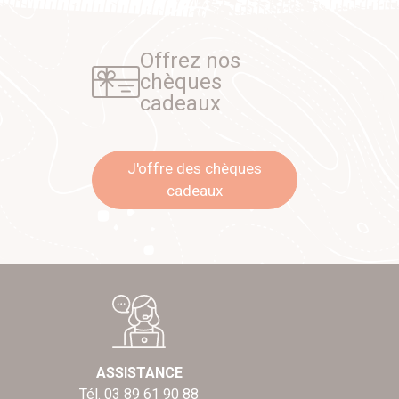
Offrez nos
chèques
cadeaux
J'offre des chèques
cadeaux
ASSISTANCE
Tél. 03 89 61 90 88