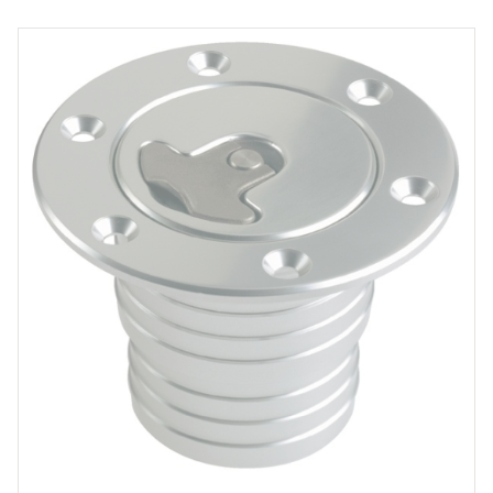
Par prix
149 €
221 €
Par véhicule