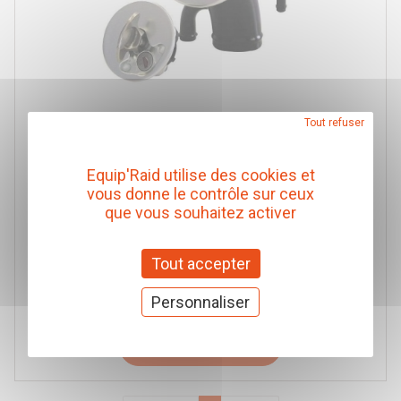
Tout refuser
Equip'Raid utilise des cookies et
vous donne le contrôle sur ceux
BOUCHON DE RESERVOIR AERO300 AVEC CLÉ ET
que vous souhaitez activer
GOULOTTE COUDE Ø 44,5 mm
Newton
Tout accepter
Réf. 6RE01683
221,00 € TTC
(Prix pour 1 Pièce)
Personnaliser
Ajouter au panier