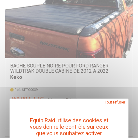
BACHE SOUPLE NOIRE POUR FORD RANGER
WILDTRAK DOUBLE CABINE DE 2012 A 2022
Keko
Réf. SFTC0039
769,00 € TTC
(Prix pour 1 Pièce)
Tout refuser
Ajouter au panier
Equip'Raid utilise des cookies et
vous donne le contrôle sur ceux
que vous souhaitez activer