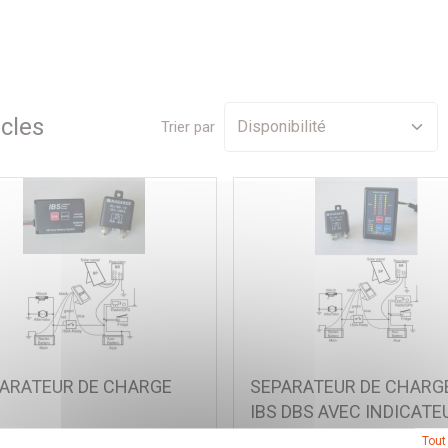
icle
s
Trier par
ARATEUR DE CHARGE
SEPARATEUR DE CHARG
IBS DBS AVEC INDICATE
12 VOLTS
Tout