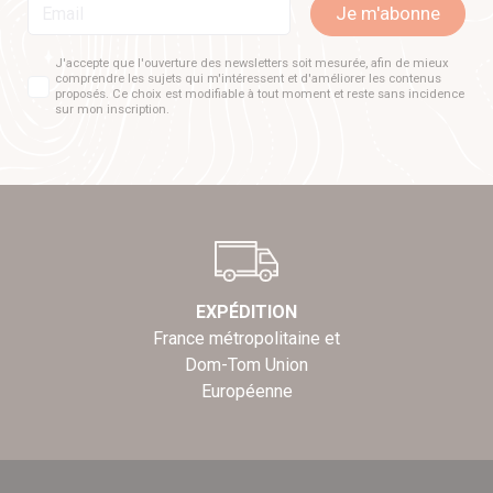
Email
Je m'abonne
J'accepte que l'ouverture des newsletters soit mesurée, afin de mieux
comprendre les sujets qui m'intéressent et d'améliorer les contenus
proposés. Ce choix est modifiable à tout moment et reste sans incidence
sur mon inscription.
EXPÉDITION
France métropolitaine et
Dom-Tom Union
Européenne