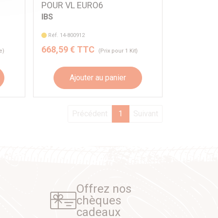
POUR VL EURO6
IBS
Réf. 14-800912
668,59 € TTC
e)
(Prix pour 1 Kit)
Ajouter au panier
Précédent
1
Suivant
Offrez nos
chèques
cadeaux