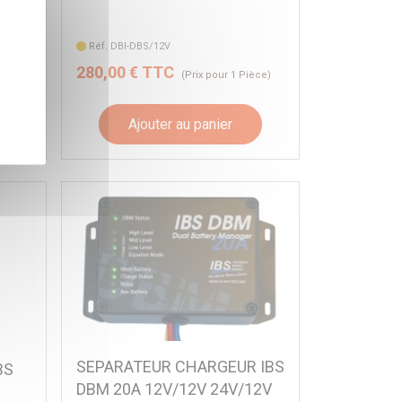
Réf. DBI-DBS/12V
280,00 € TTC
èce)
(Prix pour 1 Pièce)
Ajouter au panier
SEPARATEUR CHARGEUR IBS
BS
DBM 20A 12V/12V 24V/12V