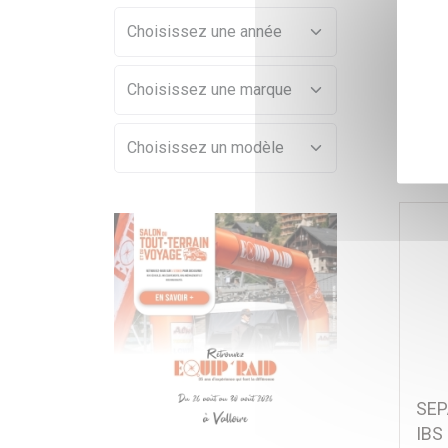
Réf
340
SEP
IBS