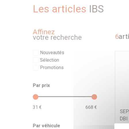
Les articles
IBS
Affinez
6
art
votre recherche
Nouveautés
Sélection
Promotions
Par prix
31 €
668 €
SEP
DBI
IBS
Par véhicule