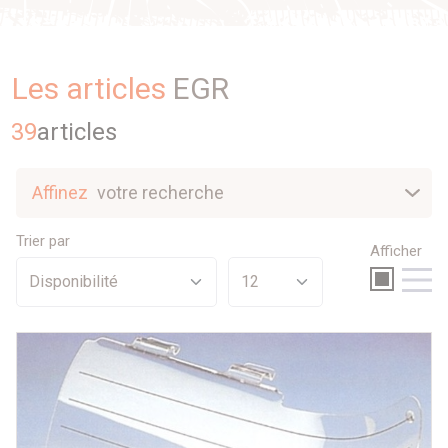
Les articles
EGR
39
article
s
Affinez
votre recherche
Nouveautés
Trier par
Afficher
Sélection
Promotions
Par prix
35 €
938 €