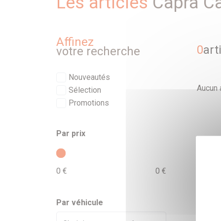
Les articles
Capra C
Affinez
0
art
votre recherche
Nouveautés
Aucun a
Sélection
Promotions
Par prix
0 €
0 €
Par véhicule