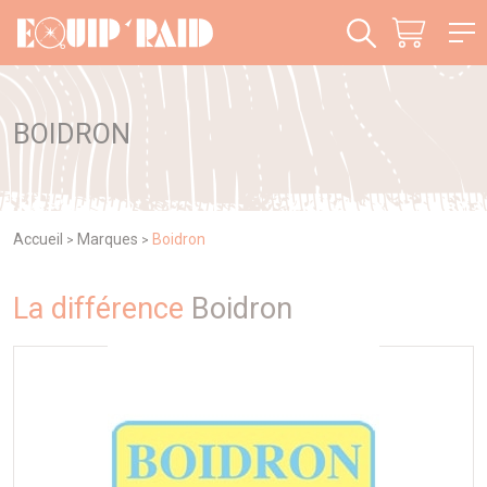
Panneau de gestion des cookies
BOIDRON
Accueil
Marques
Boidron
>
>
La différence
Boidron