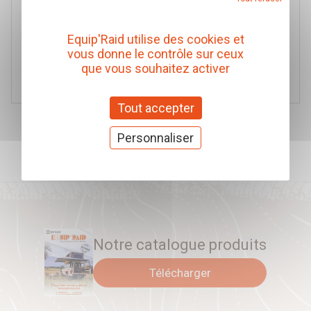
Réf. 765004
200,00 € TTC
Equip'Raid utilise des cookies et
(Prix pour 1 Pièce)
vous donne le contrôle sur ceux
que vous souhaitez activer
Ajouter au panier
Tout accepter
Précédent
1
Suivant
Personnaliser
Tous les articles
Notre catalogue produits
Télécharger