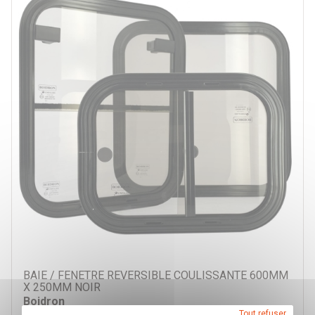
200 €
200 €
Par véhicule
BAIE / FENETRE REVERSIBLE COULISSANTE 600MM
X 250MM NOIR
Boidron
Tout refuser