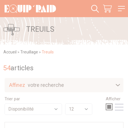
Panneau de gestion des cookies
TREUILS
Accueil
Treuillage
Treuils
>
>
54
article
s
Affinez
votre recherche
Nouveautés
Trier par
Afficher
Sélection
Promotions