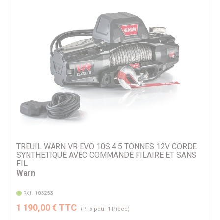
Par prix
237 €
14856 €
Par marque
ARB
Come-Up
T-MAX
Warn
Autre
TREUIL WARN VR EVO 10S 4.5 TONNES 12V CORDE
SYNTHETIQUE AVEC COMMANDE FILAIRE ET SANS
FIL
Par véhicule
Warn
Réf. 103253
1 190,00 € TTC
(Prix pour 1 Pièce)