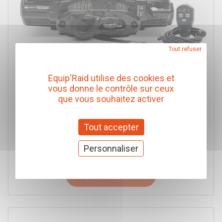
Tout refuser
Equip'Raid utilise des cookies et
vous donne le contrôle sur ceux
TREUIL ARB 4.5 TONNES 12V CORDE SYNTHETIQUE
que vous souhaitez activer
28M AVEC COMMANDE FILAIRE ET SANS FIL
ARB
Tout accepter
Réf. ARW100SA
1 740,00 € TTC
Personnaliser
(Prix pour 1 Pièce)
Ajouter au panier