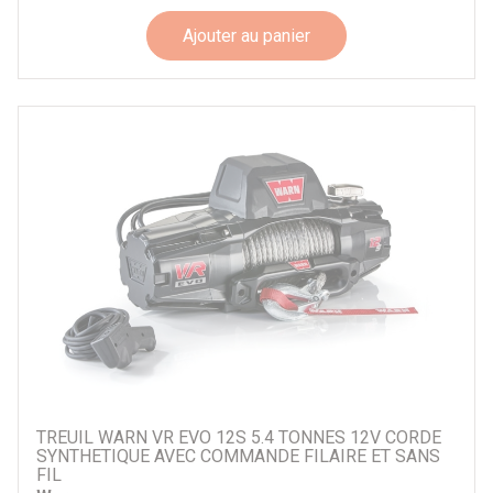
Ajouter au panier
Force maximale de traction
4x4 > 3.6T
SSV / Véhicules légers < ou = 3.5T
Tension d'entrée treuil
12 V
24 V
TREUIL WARN VR EVO 12S 5.4 TONNES 12V CORDE
SYNTHETIQUE AVEC COMMANDE FILAIRE ET SANS
FIL