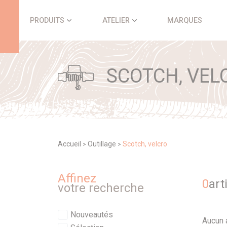
Panneau de gestion des cookies
PRODUITS
ATELIER
MARQUES
SCOTCH, VEL
Accueil
Outillage
Scotch, velcro
>
>
Affinez
0
art
votre recherche
Nouveautés
Aucun a