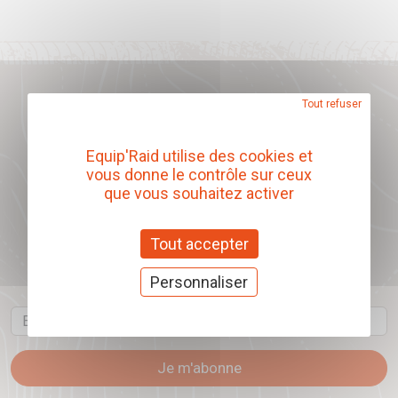
Tout refuser
Notre catalogue produits
Equip'Raid utilise des cookies et
Télécharger
vous donne le contrôle sur ceux
que vous souhaitez activer
Tout accepter
Abonnez-vous à
notre newsletter
Personnaliser
Email
Je m'abonne