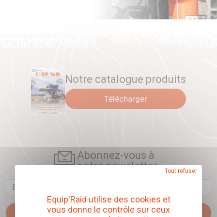
Poignée en caoutchouc
Montage sans pare chocs arrière Kaymar
Notre catalogue produits
Télécharger
Abonnez-vous à
notre newsletter
Tout refuser
Email
Equip'Raid utilise des cookies et
vous donne le contrôle sur ceux
Je m'abonne