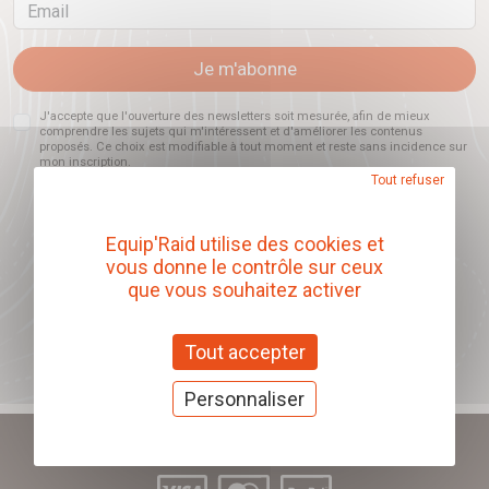
Email
Je m'abonne
J'accepte que l'ouverture des newsletters soit mesurée, afin de mieux
comprendre les sujets qui m'intéressent et d'améliorer les contenus
proposés. Ce choix est modifiable à tout moment et reste sans incidence sur
mon inscription.
Tout refuser
Equip'Raid utilise des cookies et
Offrez nos chèques
vous donne le contrôle sur ceux
cadeaux
que vous souhaitez activer
J'offre des chèques cadeaux
Tout accepter
Personnaliser