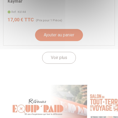
Kaymar
Réf. K6144
17,00 € TTC
(Prix pour 1 Pièce)
Ajouter au panier
Voir plus