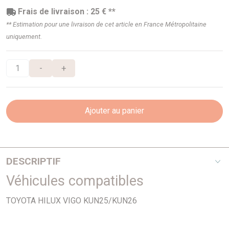
Frais de livraison : 25 € **
** Estimation pour une livraison de cet article en France Métropolitaine
uniquement.
-
+
Ajouter au panier
DESCRIPTIF
Véhicules compatibles
LAMES ARRIERE OME RENFORCEE POUR :
TOYOTA HILUX VIGO KUN25/KUN26
VEHICULES
REHAUSSE
TARAGE
TOYOTA HILUX VIGO DE
+45 mm
LEGER