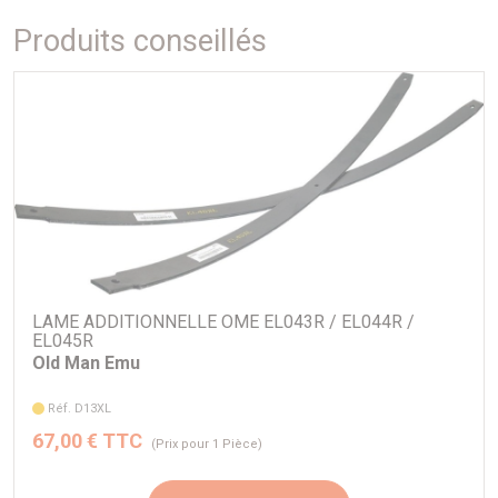
2005 A 2015
Produits conseillés
LAME ADDITIONNELLE OME EL043R / EL044R /
EL045R
Old Man Emu
Réf. D13XL
67,00 € TTC
(Prix pour 1 Pièce)