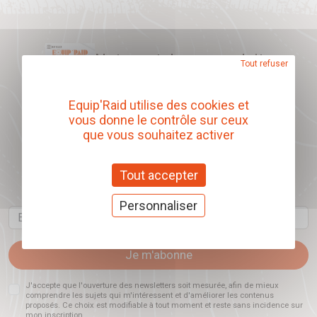
Notre catalogue produits
Tout refuser
Télécharger
Equip'Raid utilise des cookies et
vous donne le contrôle sur ceux
que vous souhaitez activer
Abonnez-vous à
Tout accepter
notre newsletter
Personnaliser
Email
Je m'abonne
J'accepte que l'ouverture des newsletters soit mesurée, afin de mieux
comprendre les sujets qui m'intéressent et d'améliorer les contenus
proposés. Ce choix est modifiable à tout moment et reste sans incidence sur
mon inscription.