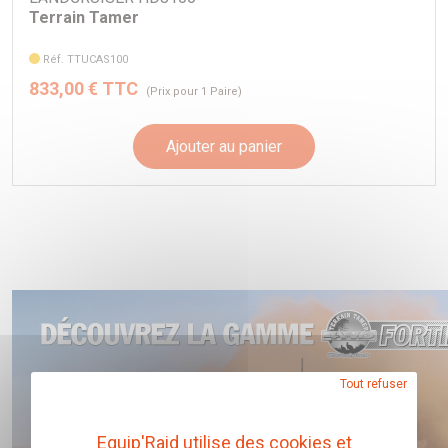
le véhicule).
Terrain Tamer
Lames paraboliques et combiné ressorts/amortisseurs
Réf. TTUCAS100
assemblé également disponibles.
833,00 € TTC
(Prix pour 1 Paire)
Possibilité de choisir le tarage avant et arrière sans
supplément.
Ajouter au panier
Ce kit est composé également des renforts de supports
des barres de torsion.
Tout refuser
Equip'Raid utilise des cookies et