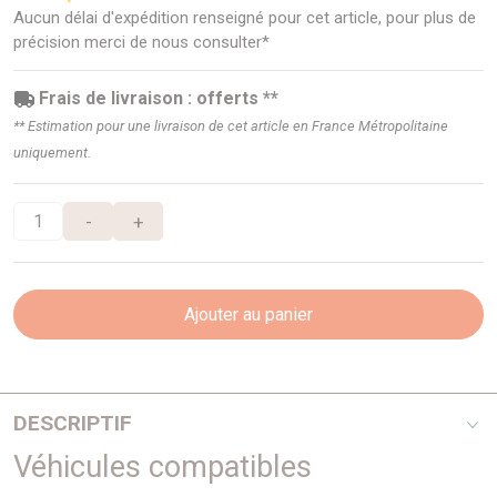
Aucun délai d'expédition renseigné pour cet article, pour plus de
précision merci de nous consulter*
Frais de livraison : offerts **
** Estimation pour une livraison de cet article en France Métropolitaine
uniquement.
-
+
Ajouter au panier
DESCRIPTIF
Véhicules compatibles
Depuis 1969 TERRAIN TAMER développe et fabrique des
pièces avec une seule idée en tête : celle de vous garantir la