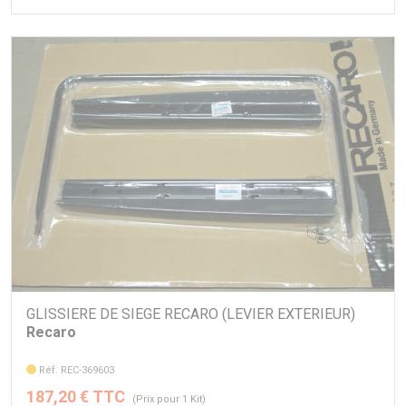
FZJ73 4.5 es (1993 -> 1999) FZ-F
GLISSIERE DE SIEGE RECARO (LEVIER EXTERIEUR)
Recaro
Réf. REC-369603
187,20 € TTC
(Prix pour 1 Kit)