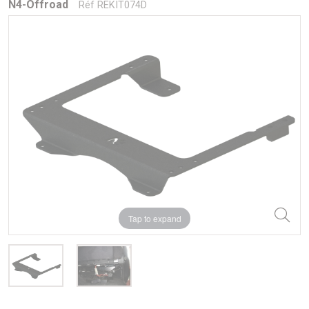
N4-Offroad
Réf REKIT074D
Tap to expand